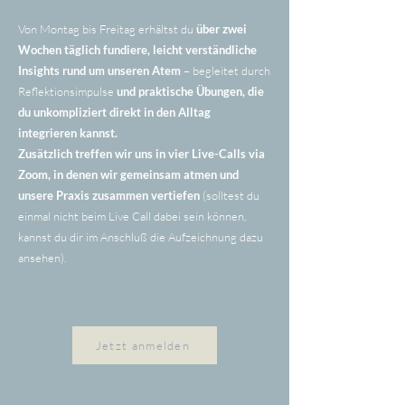
Von Montag bis Freitag erhältst du
über zwei
Wochen täglich fundiere, leicht verständliche
Insights rund um unseren Atem
– begleitet durch
Reflektionsimpulse
und praktische Übungen, die
du unkompliziert direkt in den Alltag
integrieren kannst.
Zusätzlich treffen wir uns in vier Live-Calls via
Zoom, in denen wir gemeinsam atmen und
unsere Praxis zusammen vertiefen
(solltest du
einmal nicht beim Live Call dabei sein können,
kannst du dir im Anschluß die Aufzeichnung dazu
ansehen).
Jetzt anmelden