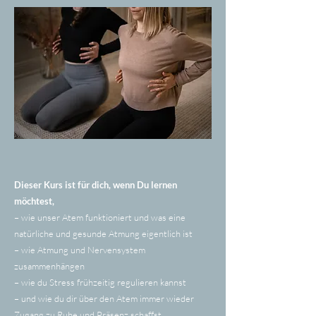
Dieser Kurs ist für dich, wenn Du lernen
möchtest,
– wie unser Atem funktioniert und was eine
natürliche und gesunde Atmung eigentlich ist
– wie Atmung und Nervensystem
zusammenhängen
– wie du Stress frühzeitig regulieren kannst
– und wie du dir über den Atem immer wieder
Zugang zu Ruhe und Präsenz schaffst