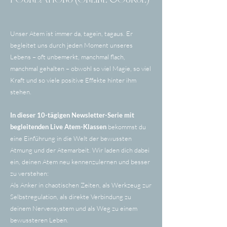
Unser Atem ist immer da, tagein, tagaus. Er
begleitet uns durch jeden Moment unseres
Lebens – oft unbemerkt, manchmal flach,
manchmal gehalten – obwohl so viel Magie, so viel
Kraft und so viele positive Effekte hinter ihm
stehen.
In dieser 10-tägigen Newsletter-Serie mit
begleitenden Live Atem-Klassen
bekommst du
eine Einführung in die Welt der bewussten
Atmung und der Atemarbeit. Wir laden dich dabei
ein, deinen Atem neu kennenzulernen und besser
zu verstehen:
Als Anker in chaotischen Zeiten, als Werkzeug zur
Selbstregulation, als direkte Verbindung zu
deinem Nervensystem und als Weg zu einem
bewussteren Leben.