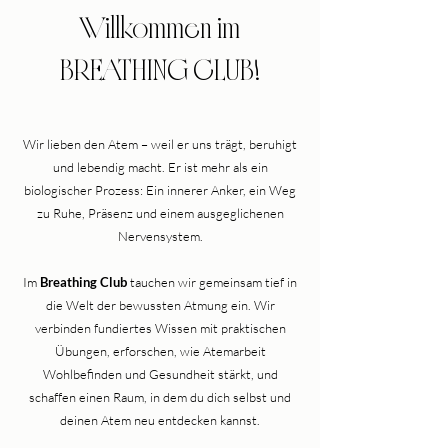
Willkommen im
BREATHING CLUB!
Wir lieben den Atem – weil er uns trägt, beruhigt
und lebendig macht. Er ist mehr als ein
biologischer Prozess: Ein innerer Anker, ein Weg
zu Ruhe, Präsenz und einem ausgeglichenen
Nervensystem.
Im
Breathing Club
tauchen wir gemeinsam tief in
die Welt der bewussten Atmung ein. Wir
verbinden fundiertes Wissen mit praktischen
Übungen, erforschen, wie Atemarbeit
Wohlbefinden und Gesundheit stärkt, und
schaffen einen Raum, in dem du dich selbst und
deinen Atem neu entdecken kannst.