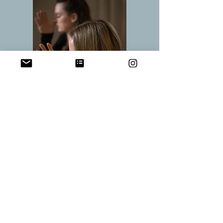
Ja zu meinem gesunden Atem
KATHRIN
"Der "Breathing Club Foundations