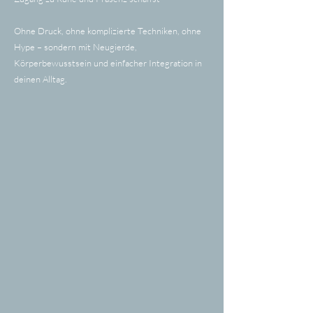
Ohne Druck, ohne komplizierte Techniken, ohne
Hype – sondern mit Neugierde,
Körperbewusstsein und einfacher Integration in
deinen Alltag.