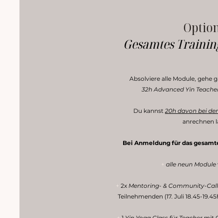
Option
Gesamtes Training
Absolviere alle Module, gehe g
32h Advanced Yin Teacher
Du kannst
20h davon bei der
anrechnen l
Bei Anmeldung für das gesamte 
+
alle neun Module
+
2x
Mentoring- & Community-Call
Teilnehmenden (17. Juli 18.45-19.45
+
1
Yin Yoga Class für Teacher
mit C