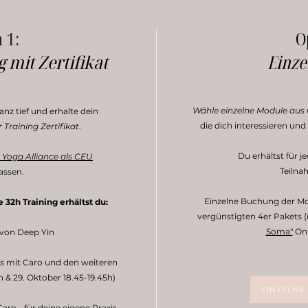
 1:
O
 mit Zertifikat
Einze
Wähle einzelne Module aus
anz tief und erhalte dein
die dich interessieren un
 Training
Zertifikat
.​
Du erhältst für j
Yoga Alliance als CEU
Teilna
assen.
Einzelne Buchung der M
32h Training erhältst du:
vergünstigten 4er Pakets 
Soma"
Onl
von Deep Yin
s
mit Caro und den weiteren
h & 29. Oktober 18.45-19.45h)
EINZELNE
aro - für deine eigene Praxis