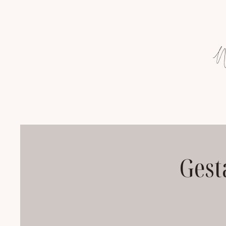
W
Gest