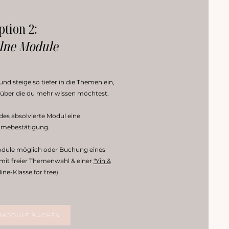
ption 2:
lne Module
und steige so tiefer in die Themen ein,
d über die du mehr wissen möchtest.
edes absolvierte Modul eine
hmebestätigung.
odule möglich oder Buchung eines
(mit freier Themenwahl & einer
"Yin &
ine-Klasse for free).
 MODULE BUCHEN