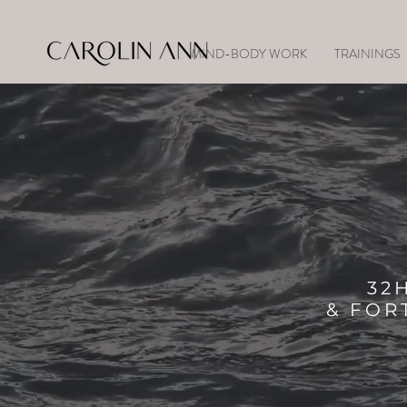
MIND-BODY WORK
TRAININGS
32
& FOR