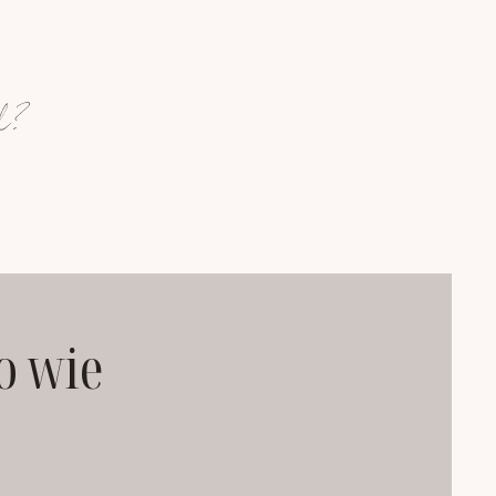
d?
o wie