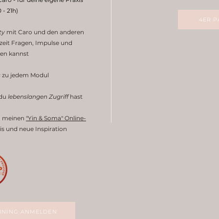
0 - 21h)
4ER 
ty
mit Caro und den anderen
zeit Fragen, Impulse und
len kannst
s
zu jedem Modul
 du
lebenslangen
Zugriff
hast
 meinen
"Yin & Soma" Online-
is und neue Inspiration
AINING ANMELDEN