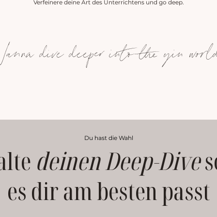
Verfeinere deine Art des Unterrichtens und go deep.
anna dive deeper into the yin worl
Du hast die Wahl
alte
deinen
Deep-Dive
s
es dir am besten passt