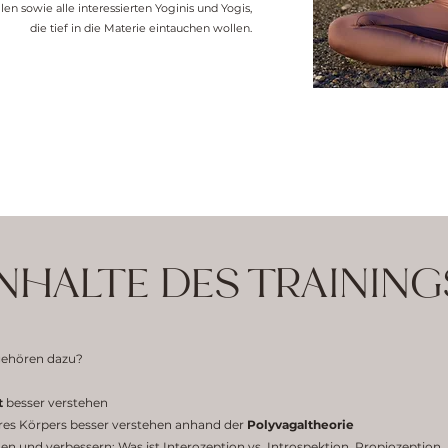
len sowie alle interessierten Yoginis und Yogis,
die tief in die Materie eintauchen wollen.
INHALTE DES TRAINING
gehören dazu?
t
besser verstehen
es Körpers besser verstehen anhand der
Polyvagaltheorie
en und verbessern: Was ist Interozeption vs. Introspektion, Propiozeption