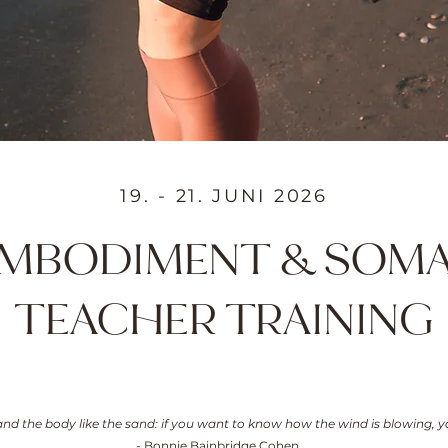
19. - 21. JUNI 2026
EMBODIMENT & SOM
TEACHER TRAINING
 and the body like the sand: if you want to know how the wind is blowing, y
- Bonnie Bainbridge Cohen