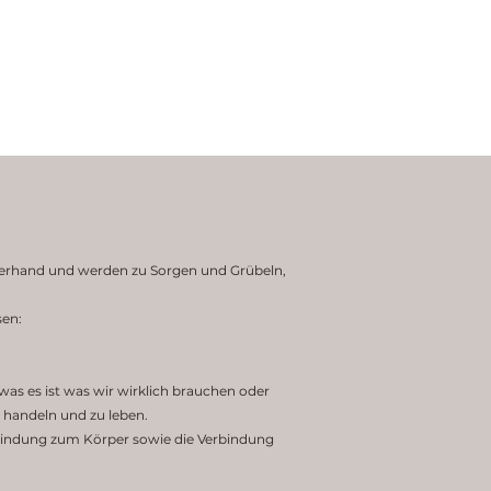
überhand und werden zu Sorgen und Grübeln,
sen:
was es ist was wir wirklich brauchen oder
 handeln und zu leben.
bindung zum Körper sowie die Verbindung