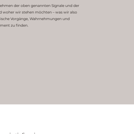
nehmen der oben genannten Signale und der
nd woher wir stehen möchten – was wir also
logische Vorgänge, Wahrnehmungen und
ment zu finden.