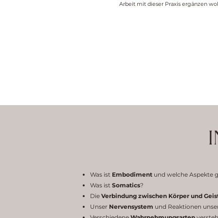
Arbeit mit dieser Praxis ergänzen wol
Was ist
Embodiment
und welche Aspekte 
Was ist
Somatics
?
Die
Verbindung zwischen Körper und Geis
Unser
Nervensystem
und Reaktionen unser
Verschiedene
Wahrnehmungsarten
versteh