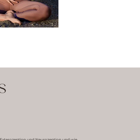
S
, Exterozeption und Neurozeption und wie