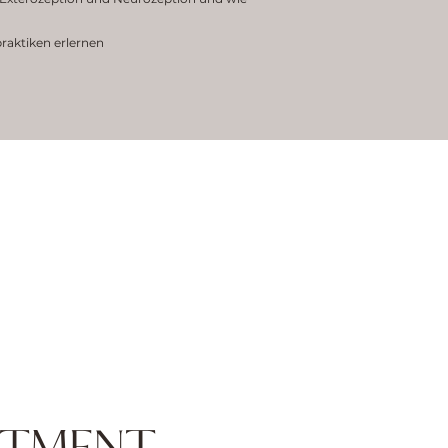
raktiken erlernen
STMENT