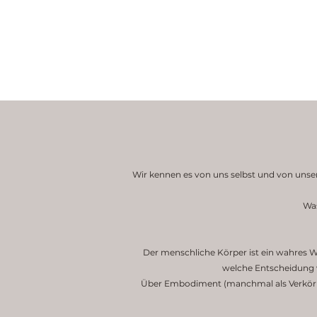
Wir kennen es von uns selbst und von unse
Was
Der menschliche Körper ist ein wahres Wu
welche Entscheidung w
Über Embodiment (manchmal als Verkörpe