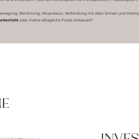
ewegung, Berührung, Akupressur, Verbindung mit allen Sinnen und Atemp
nterricht
oder meine alltägliche Praxis einbauen?
NE
INVE