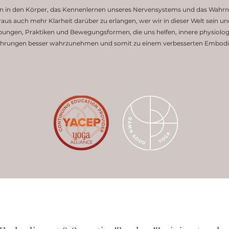
n in den Körper, das Kennenlernen unseres Nervensystems und das Wahr
us auch mehr Klarheit darüber zu erlangen, wer wir in dieser Welt sein u
bungen, Praktiken und Bewegungsformen, die uns helfen, innere physio
fahrungen besser wahrzunehmen und somit zu einem verbesserten Embodi