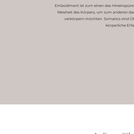
Embodiment ist zum einen das Hineinspüre
Weisheit des Körpers, um zum anderen dara
verkörpern möchten. Somatics sind Ü
körperliche Er