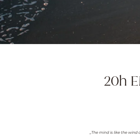
20h 
„The mind is like the wind