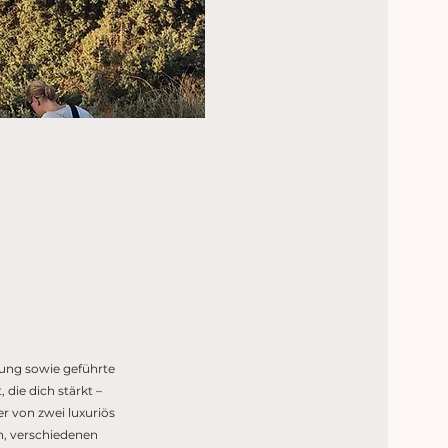
T
ung sowie geführte
die dich stärkt –
r von zwei luxuriös
n, verschiedenen