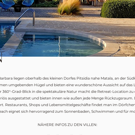
N
a Barbara liegen oberhalb des kleinen Dorfes Pitsidia nahe Matala, an der Sü
umen umgebenden Hügel und bieten eine wunderschöne Aussicht auf das Lyb
er 360°-Grad-Blick in die spektakuläre Natur macht die Retreat-Location 
xuriös ausgestattet und bieten innen wie außen jede Menge Rückzugsraum. 
viert. Restaurants, Shops und Lebensmittelgeschäfte findet man im Dörfchen P
ach eignet sich hervorragend zum Sonnenbaden, Schwimmen und für mo
NÄHERE INFOS ZU DEN VILLEN: