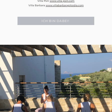
Villa Psili
www.villa-psili.com
Villa Barbara
www.villabarbarapitsidia.com
ICH BIN DABEI!