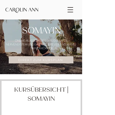
SOMAYIN
ONLINE-KLASSEN FÜR EIN REGULIERTES
NERVENSYSTEM UND EINE BESSERE VERBINDUNG ZU
DEINEM KÖRPER
DIREKT ZUM KURSPLAN
KURSÜBERSICHT |
SOMAYIN