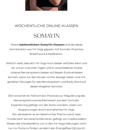
WÖCHENTLICHE ONLINE-KLASSEN
SOMAYIN
Meine
wöchentlichen SomaYin Klassen
sind die ideale
Kombination aus Yin Yoga gepaart mit Somatic Practices,
Breathwork & Meditation.
Weil ich weiß, dass sich Yin Yoga noch besser anfühlen kann und
wir uns an manchen Tagen und in verschiedenen States
unseres Nervensystems besser auf dessen Ruhe einlassen
können, wenn wir den Körper vorher bewegt haben und mit
gezielten Übungen für das Nervensystem und Body Work auf
diesen eingehen konnten.
Dich erwartet ein Teil Somatic Practices zur Regulierung des
Nervensystems sowie Elementen aus dem Somatic
Experiencing gefolgt von der Ruhe und dem Lösen von
Anspannungen durch somatisches Yin Yoga.
Wir adressieren so ein bestimmtes Thema zuerst über
"modernere" somatische Elemente, gefolgt von traditionellem
Wissen der Meridianlehre, um in den Yin Yoga Haltungen nicht
nur zur Ruhe zu finden, sondern den Energiefluss (Qi) durch