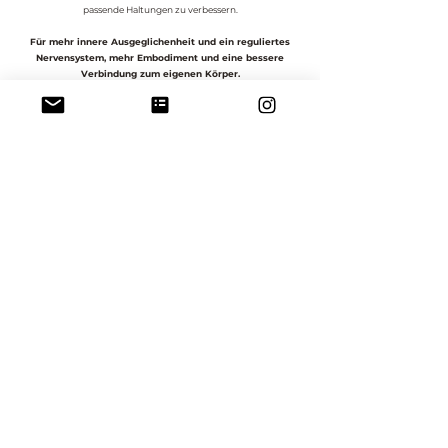
passende Haltungen zu verbessern.
Für mehr innere Ausgeglichenheit und ein reguliertes
Nervensystem, mehr Embodiment und eine bessere
Verbindung zum eigenen Körper.
Die Klassen finden an
unterschiedlichen Wochentagen von
18.30 - 19.45h online via Zoom
statt (siehe Kursübersicht
oben).
Die Klassen werden auf Deutsch und Englisch (ca. einmal pro
Monat) unterrichtet (jeder immer willkommen!), die
entsprechende Sprache ist in der Kursübersicht einsehbar.
Das
Recording
der Klasse wird dir im Anschluss zugesandt und
steht dir bis einen Tag vor der nächsten Klasse bereit (max. 6
Tage). Toll für wenn du mal nicht live dabei sein kannst!
Preise
:
Einzelklasse:
14€
“Was für eine tolle Stunde.
Ich habe mich schon lange nicht mehr so
entspannt gefühlt, wie nach dieser Stunde.